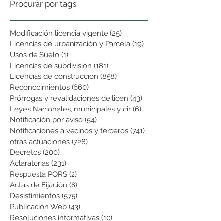
Procurar por tags
Modificación licencia vigente
(25)
25 entradas
Licencias de urbanización y Parcela
(19)
19 entradas
Usos de Suelo
(1)
1 entrada
Licencias de subdivisión
(181)
181 entradas
Licencias de construcción
(858)
858 entradas
Reconocimientos
(660)
660 entradas
Prórrogas y revalidaciones de licen
(43)
43 entradas
Leyes Nacionales, municipales y cir
(6)
6 entradas
Notificación por aviso
(54)
54 entradas
Notificaciones a vecinos y terceros
(741)
741 entradas
otras actuaciones
(728)
728 entradas
Decretos
(200)
200 entradas
Aclaratorias
(231)
231 entradas
Respuesta PQRS
(2)
2 entradas
Actas de Fijación
(8)
8 entradas
Desistimientos
(575)
575 entradas
Publicación Web
(43)
43 entradas
Resoluciones informativas
(10)
10 entradas