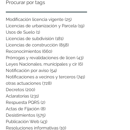
Procurar por tags
Modificación licencia vigente
(25)
25 entradas
Licencias de urbanización y Parcela
(19)
19 entradas
Usos de Suelo
(1)
1 entrada
Licencias de subdivisión
(181)
181 entradas
Licencias de construcción
(858)
858 entradas
Reconocimientos
(660)
660 entradas
Prórrogas y revalidaciones de licen
(43)
43 entradas
Leyes Nacionales, municipales y cir
(6)
6 entradas
Notificación por aviso
(54)
54 entradas
Notificaciones a vecinos y terceros
(741)
741 entradas
otras actuaciones
(728)
728 entradas
Decretos
(200)
200 entradas
Aclaratorias
(231)
231 entradas
Respuesta PQRS
(2)
2 entradas
Actas de Fijación
(8)
8 entradas
Desistimientos
(575)
575 entradas
Publicación Web
(43)
43 entradas
Resoluciones informativas
(10)
10 entradas