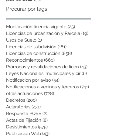
Procurar por tags
Modificación licencia vigente
(25)
25 entradas
Licencias de urbanización y Parcela
(19)
19 entradas
Usos de Suelo
(1)
1 entrada
Licencias de subdivisión
(181)
181 entradas
Licencias de construcción
(858)
858 entradas
Reconocimientos
(660)
660 entradas
Prórrogas y revalidaciones de licen
(43)
43 entradas
Leyes Nacionales, municipales y cir
(6)
6 entradas
Notificación por aviso
(54)
54 entradas
Notificaciones a vecinos y terceros
(741)
741 entradas
otras actuaciones
(728)
728 entradas
Decretos
(200)
200 entradas
Aclaratorias
(231)
231 entradas
Respuesta PQRS
(2)
2 entradas
Actas de Fijación
(8)
8 entradas
Desistimientos
(575)
575 entradas
Publicación Web
(43)
43 entradas