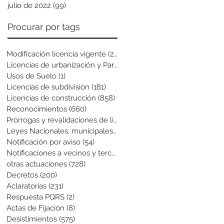
julio de 2022
(99)
99 entradas
Procurar por tags
Modificación licencia vigente
(25)
25 entradas
Licencias de urbanización y Parcela
(19)
19 entradas
Usos de Suelo
(1)
1 entrada
Licencias de subdivisión
(181)
181 entradas
Licencias de construcción
(858)
858 entradas
Reconocimientos
(660)
660 entradas
Prórrogas y revalidaciones de licen
(43)
43 entradas
Leyes Nacionales, municipales y cir
(6)
6 entradas
Notificación por aviso
(54)
54 entradas
Notificaciones a vecinos y terceros
(741)
741 entradas
otras actuaciones
(728)
728 entradas
Decretos
(200)
200 entradas
Aclaratorias
(231)
231 entradas
Respuesta PQRS
(2)
2 entradas
Actas de Fijación
(8)
8 entradas
Desistimientos
(575)
575 entradas