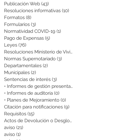
Publicación Web
(43)
43 entradas
Resoluciones informativas
(10)
10 entradas
Formatos
(8)
8 entradas
Formularios
(3)
3 entradas
Normatividad COVID-19
(1)
1 entrada
Pago de Expensas
(5)
5 entradas
Leyes
(76)
76 entradas
Resoluciones Ministerio de Vivienda
(2)
2 entradas
Normas Supernotariado
(3)
3 entradas
Departamentales
(2)
2 entradas
Municipales
(2)
2 entradas
Sentencias de interés
(3)
3 entradas
• Informes de gestión presentados
(0)
0 entradas
• Informes de auditoría
(0)
0 entradas
• Planes de Mejoramiento
(0)
0 entradas
Citación para notificaciones
(9)
9 entradas
Requisitos
(15)
15 entradas
Actos de Devolución o Desglose
(1)
1 entrada
aviso
(21)
21 entradas
aviso
(1)
1 entrada