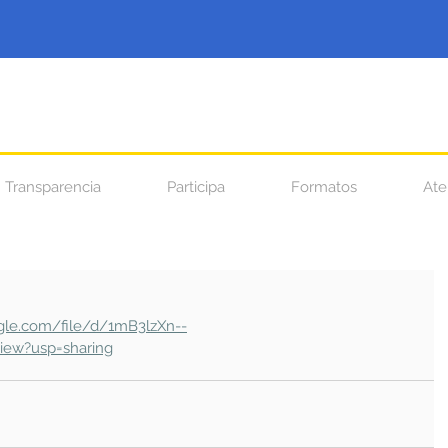
Transparencia
Participa
Formatos
Ate
ogle.com/file/d/1mB3lzXn--
ew?usp=sharing