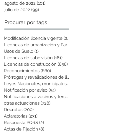
agosto de 2022
(101)
101 entradas
julio de 2022
(99)
99 entradas
Procurar por tags
Modificación licencia vigente
(25)
25 entradas
Licencias de urbanización y Parcela
(19)
19 entradas
Usos de Suelo
(1)
1 entrada
Licencias de subdivisión
(181)
181 entradas
Licencias de construcción
(858)
858 entradas
Reconocimientos
(660)
660 entradas
Prórrogas y revalidaciones de licen
(43)
43 entradas
Leyes Nacionales, municipales y cir
(6)
6 entradas
Notificación por aviso
(54)
54 entradas
Notificaciones a vecinos y terceros
(741)
741 entradas
otras actuaciones
(728)
728 entradas
Decretos
(200)
200 entradas
Aclaratorias
(231)
231 entradas
Respuesta PQRS
(2)
2 entradas
Actas de Fijación
(8)
8 entradas