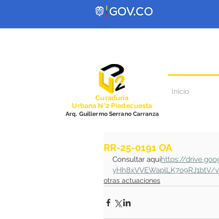
Inicio
Curadurí
a
Urbana N°2 Piedecuesta
Arq. Guillermo Serrano Carranza
RR-25-0191 OA
Consultar aquí
https://drive.go
yHh8xVVEWaplLK7o9RJ1btV/vi
otras actuaciones