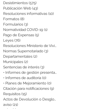
Desistimientos
(575)
575 entradas
Publicación Web
(43)
43 entradas
Resoluciones informativas
(10)
10 entradas
Formatos
(8)
8 entradas
Formularios
(3)
3 entradas
Normatividad COVID-19
(1)
1 entrada
Pago de Expensas
(5)
5 entradas
Leyes
(76)
76 entradas
Resoluciones Ministerio de Vivienda
(2)
2 entradas
Normas Supernotariado
(3)
3 entradas
Departamentales
(2)
2 entradas
Municipales
(2)
2 entradas
Sentencias de interés
(3)
3 entradas
• Informes de gestión presentados
(0)
0 entradas
• Informes de auditoría
(0)
0 entradas
• Planes de Mejoramiento
(0)
0 entradas
Citación para notificaciones
(9)
9 entradas
Requisitos
(15)
15 entradas
Actos de Devolución o Desglose
(1)
1 entrada
aviso
(21)
21 entradas