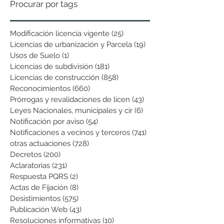
Procurar por tags
Modificación licencia vigente
(25)
25 entradas
Licencias de urbanización y Parcela
(19)
19 entradas
Usos de Suelo
(1)
1 entrada
Licencias de subdivisión
(181)
181 entradas
Licencias de construcción
(858)
858 entradas
Reconocimientos
(660)
660 entradas
Prórrogas y revalidaciones de licen
(43)
43 entradas
Leyes Nacionales, municipales y cir
(6)
6 entradas
Notificación por aviso
(54)
54 entradas
Notificaciones a vecinos y terceros
(741)
741 entradas
otras actuaciones
(728)
728 entradas
Decretos
(200)
200 entradas
Aclaratorias
(231)
231 entradas
Respuesta PQRS
(2)
2 entradas
Actas de Fijación
(8)
8 entradas
Desistimientos
(575)
575 entradas
Publicación Web
(43)
43 entradas
Resoluciones informativas
(10)
10 entradas