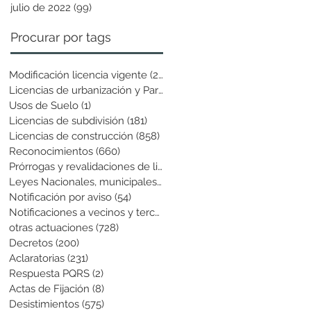
julio de 2022
(99)
99 entradas
Procurar por tags
Modificación licencia vigente
(25)
25 entradas
Licencias de urbanización y Parcela
(19)
19 entradas
Usos de Suelo
(1)
1 entrada
Licencias de subdivisión
(181)
181 entradas
Licencias de construcción
(858)
858 entradas
Reconocimientos
(660)
660 entradas
Prórrogas y revalidaciones de licen
(43)
43 entradas
Leyes Nacionales, municipales y cir
(6)
6 entradas
Notificación por aviso
(54)
54 entradas
Notificaciones a vecinos y terceros
(741)
741 entradas
otras actuaciones
(728)
728 entradas
Decretos
(200)
200 entradas
Aclaratorias
(231)
231 entradas
Respuesta PQRS
(2)
2 entradas
Actas de Fijación
(8)
8 entradas
Desistimientos
(575)
575 entradas