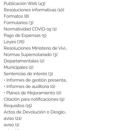
Publicación Web
(43)
43 entradas
Resoluciones informativas
(10)
10 entradas
Formatos
(8)
8 entradas
Formularios
(3)
3 entradas
Normatividad COVID-19
(1)
1 entrada
Pago de Expensas
(5)
5 entradas
Leyes
(76)
76 entradas
Resoluciones Ministerio de Vivienda
(2)
2 entradas
Normas Supernotariado
(3)
3 entradas
Departamentales
(2)
2 entradas
Municipales
(2)
2 entradas
Sentencias de interés
(3)
3 entradas
• Informes de gestión presentados
(0)
0 entradas
• Informes de auditoría
(0)
0 entradas
• Planes de Mejoramiento
(0)
0 entradas
Citación para notificaciones
(9)
9 entradas
Requisitos
(15)
15 entradas
Actos de Devolución o Desglose
(1)
1 entrada
aviso
(21)
21 entradas
aviso
(1)
1 entrada