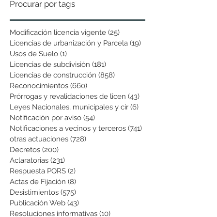
Procurar por tags
Modificación licencia vigente
(25)
25 entradas
Licencias de urbanización y Parcela
(19)
19 entradas
Usos de Suelo
(1)
1 entrada
Licencias de subdivisión
(181)
181 entradas
Licencias de construcción
(858)
858 entradas
Reconocimientos
(660)
660 entradas
Prórrogas y revalidaciones de licen
(43)
43 entradas
Leyes Nacionales, municipales y cir
(6)
6 entradas
Notificación por aviso
(54)
54 entradas
Notificaciones a vecinos y terceros
(741)
741 entradas
otras actuaciones
(728)
728 entradas
Decretos
(200)
200 entradas
Aclaratorias
(231)
231 entradas
Respuesta PQRS
(2)
2 entradas
Actas de Fijación
(8)
8 entradas
Desistimientos
(575)
575 entradas
Publicación Web
(43)
43 entradas
Resoluciones informativas
(10)
10 entradas