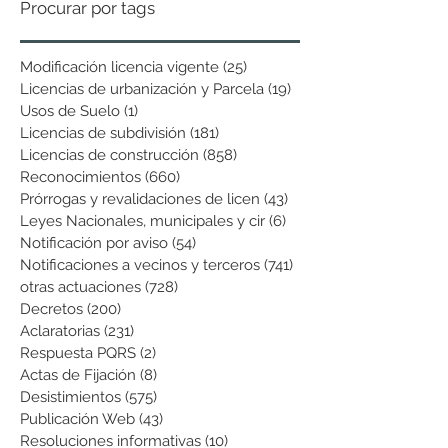
Procurar por tags
Modificación licencia vigente
(25)
25 entradas
Licencias de urbanización y Parcela
(19)
19 entradas
Usos de Suelo
(1)
1 entrada
Licencias de subdivisión
(181)
181 entradas
Licencias de construcción
(858)
858 entradas
Reconocimientos
(660)
660 entradas
Prórrogas y revalidaciones de licen
(43)
43 entradas
Leyes Nacionales, municipales y cir
(6)
6 entradas
Notificación por aviso
(54)
54 entradas
Notificaciones a vecinos y terceros
(741)
741 entradas
otras actuaciones
(728)
728 entradas
Decretos
(200)
200 entradas
Aclaratorias
(231)
231 entradas
Respuesta PQRS
(2)
2 entradas
Actas de Fijación
(8)
8 entradas
Desistimientos
(575)
575 entradas
Publicación Web
(43)
43 entradas
Resoluciones informativas
(10)
10 entradas