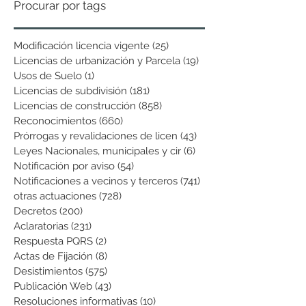
Procurar por tags
Modificación licencia vigente
(25)
25 entradas
Licencias de urbanización y Parcela
(19)
19 entradas
Usos de Suelo
(1)
1 entrada
Licencias de subdivisión
(181)
181 entradas
Licencias de construcción
(858)
858 entradas
Reconocimientos
(660)
660 entradas
Prórrogas y revalidaciones de licen
(43)
43 entradas
Leyes Nacionales, municipales y cir
(6)
6 entradas
Notificación por aviso
(54)
54 entradas
Notificaciones a vecinos y terceros
(741)
741 entradas
otras actuaciones
(728)
728 entradas
Decretos
(200)
200 entradas
Aclaratorias
(231)
231 entradas
Respuesta PQRS
(2)
2 entradas
Actas de Fijación
(8)
8 entradas
Desistimientos
(575)
575 entradas
Publicación Web
(43)
43 entradas
Resoluciones informativas
(10)
10 entradas