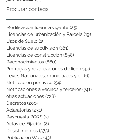
Procurar por tags
Modificación licencia vigente
(25)
25 entradas
Licencias de urbanización y Parcela
(19)
19 entradas
Usos de Suelo
(1)
1 entrada
Licencias de subdivisión
(181)
181 entradas
Licencias de construcción
(858)
858 entradas
Reconocimientos
(660)
660 entradas
Prórrogas y revalidaciones de licen
(43)
43 entradas
Leyes Nacionales, municipales y cir
(6)
6 entradas
Notificación por aviso
(54)
54 entradas
Notificaciones a vecinos y terceros
(741)
741 entradas
otras actuaciones
(728)
728 entradas
Decretos
(200)
200 entradas
Aclaratorias
(231)
231 entradas
Respuesta PQRS
(2)
2 entradas
Actas de Fijación
(8)
8 entradas
Desistimientos
(575)
575 entradas
Publicación Web
(43)
43 entradas