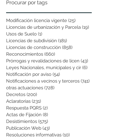
Procurar por tags
Modificación licencia vigente
(25)
25 entradas
Licencias de urbanización y Parcela
(19)
19 entradas
Usos de Suelo
(1)
1 entrada
Licencias de subdivisión
(181)
181 entradas
Licencias de construcción
(858)
858 entradas
Reconocimientos
(660)
660 entradas
Prórrogas y revalidaciones de licen
(43)
43 entradas
Leyes Nacionales, municipales y cir
(6)
6 entradas
Notificación por aviso
(54)
54 entradas
Notificaciones a vecinos y terceros
(741)
741 entradas
otras actuaciones
(728)
728 entradas
Decretos
(200)
200 entradas
Aclaratorias
(231)
231 entradas
Respuesta PQRS
(2)
2 entradas
Actas de Fijación
(8)
8 entradas
Desistimientos
(575)
575 entradas
Publicación Web
(43)
43 entradas
Resoluciones informativas
(10)
10 entradas