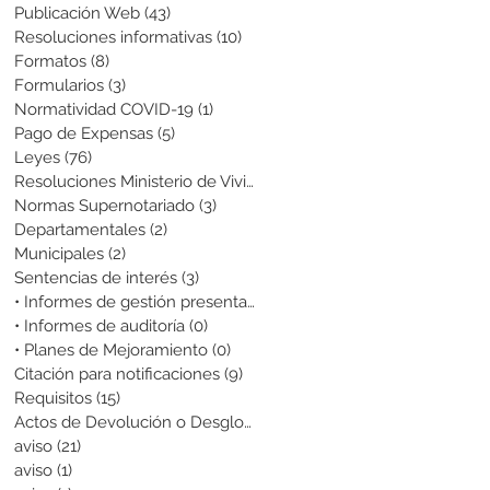
Publicación Web
(43)
43 entradas
Resoluciones informativas
(10)
10 entradas
Formatos
(8)
8 entradas
Formularios
(3)
3 entradas
Normatividad COVID-19
(1)
1 entrada
Pago de Expensas
(5)
5 entradas
Leyes
(76)
76 entradas
Resoluciones Ministerio de Vivienda
(2)
2 entradas
Normas Supernotariado
(3)
3 entradas
Departamentales
(2)
2 entradas
Municipales
(2)
2 entradas
Sentencias de interés
(3)
3 entradas
• Informes de gestión presentados
(0)
0 entradas
• Informes de auditoría
(0)
0 entradas
• Planes de Mejoramiento
(0)
0 entradas
Citación para notificaciones
(9)
9 entradas
Requisitos
(15)
15 entradas
Actos de Devolución o Desglose
(1)
1 entrada
aviso
(21)
21 entradas
aviso
(1)
1 entrada