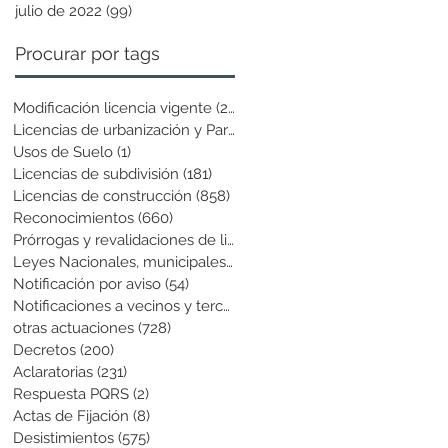
julio de 2022
(99)
99 entradas
Procurar por tags
Modificación licencia vigente
(25)
25 entradas
Licencias de urbanización y Parcela
(19)
19 entradas
Usos de Suelo
(1)
1 entrada
Licencias de subdivisión
(181)
181 entradas
Licencias de construcción
(858)
858 entradas
Reconocimientos
(660)
660 entradas
Prórrogas y revalidaciones de licen
(43)
43 entradas
Leyes Nacionales, municipales y cir
(6)
6 entradas
Notificación por aviso
(54)
54 entradas
Notificaciones a vecinos y terceros
(741)
741 entradas
otras actuaciones
(728)
728 entradas
Decretos
(200)
200 entradas
Aclaratorias
(231)
231 entradas
Respuesta PQRS
(2)
2 entradas
Actas de Fijación
(8)
8 entradas
Desistimientos
(575)
575 entradas