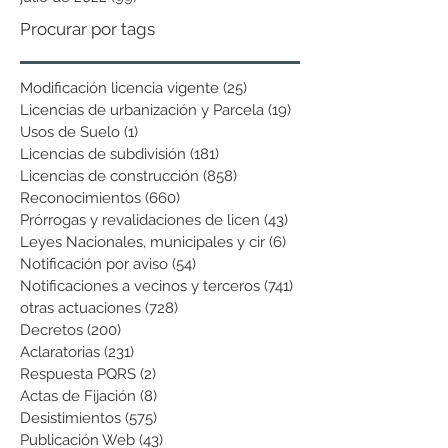
Procurar por tags
Modificación licencia vigente
(25)
25 entradas
Licencias de urbanización y Parcela
(19)
19 entradas
Usos de Suelo
(1)
1 entrada
Licencias de subdivisión
(181)
181 entradas
Licencias de construcción
(858)
858 entradas
Reconocimientos
(660)
660 entradas
Prórrogas y revalidaciones de licen
(43)
43 entradas
Leyes Nacionales, municipales y cir
(6)
6 entradas
Notificación por aviso
(54)
54 entradas
Notificaciones a vecinos y terceros
(741)
741 entradas
otras actuaciones
(728)
728 entradas
Decretos
(200)
200 entradas
Aclaratorias
(231)
231 entradas
Respuesta PQRS
(2)
2 entradas
Actas de Fijación
(8)
8 entradas
Desistimientos
(575)
575 entradas
Publicación Web
(43)
43 entradas