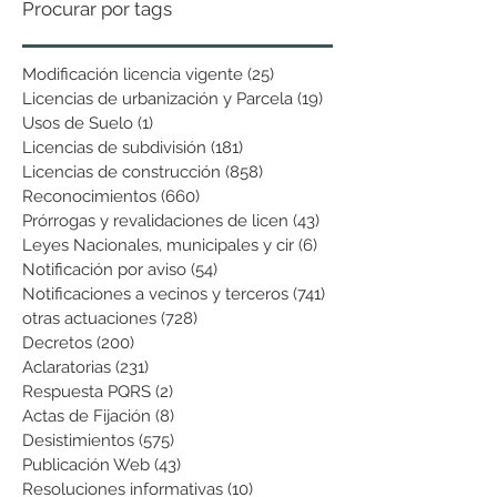
Procurar por tags
Modificación licencia vigente
(25)
25 entradas
Licencias de urbanización y Parcela
(19)
19 entradas
Usos de Suelo
(1)
1 entrada
Licencias de subdivisión
(181)
181 entradas
Licencias de construcción
(858)
858 entradas
Reconocimientos
(660)
660 entradas
Prórrogas y revalidaciones de licen
(43)
43 entradas
Leyes Nacionales, municipales y cir
(6)
6 entradas
Notificación por aviso
(54)
54 entradas
Notificaciones a vecinos y terceros
(741)
741 entradas
otras actuaciones
(728)
728 entradas
Decretos
(200)
200 entradas
Aclaratorias
(231)
231 entradas
Respuesta PQRS
(2)
2 entradas
Actas de Fijación
(8)
8 entradas
Desistimientos
(575)
575 entradas
Publicación Web
(43)
43 entradas
Resoluciones informativas
(10)
10 entradas