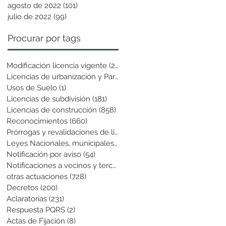
agosto de 2022
(101)
101 entradas
julio de 2022
(99)
99 entradas
Procurar por tags
Modificación licencia vigente
(25)
25 entradas
Licencias de urbanización y Parcela
(19)
19 entradas
Usos de Suelo
(1)
1 entrada
Licencias de subdivisión
(181)
181 entradas
Licencias de construcción
(858)
858 entradas
Reconocimientos
(660)
660 entradas
Prórrogas y revalidaciones de licen
(43)
43 entradas
Leyes Nacionales, municipales y cir
(6)
6 entradas
Notificación por aviso
(54)
54 entradas
Notificaciones a vecinos y terceros
(741)
741 entradas
otras actuaciones
(728)
728 entradas
Decretos
(200)
200 entradas
Aclaratorias
(231)
231 entradas
Respuesta PQRS
(2)
2 entradas
Actas de Fijación
(8)
8 entradas