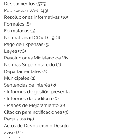
Desistimientos
(575)
575 entradas
Publicación Web
(43)
43 entradas
Resoluciones informativas
(10)
10 entradas
Formatos
(8)
8 entradas
Formularios
(3)
3 entradas
Normatividad COVID-19
(1)
1 entrada
Pago de Expensas
(5)
5 entradas
Leyes
(76)
76 entradas
Resoluciones Ministerio de Vivienda
(2)
2 entradas
Normas Supernotariado
(3)
3 entradas
Departamentales
(2)
2 entradas
Municipales
(2)
2 entradas
Sentencias de interés
(3)
3 entradas
• Informes de gestión presentados
(0)
0 entradas
• Informes de auditoría
(0)
0 entradas
• Planes de Mejoramiento
(0)
0 entradas
Citación para notificaciones
(9)
9 entradas
Requisitos
(15)
15 entradas
Actos de Devolución o Desglose
(1)
1 entrada
aviso
(21)
21 entradas