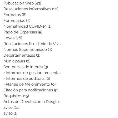
Publicación Web
(43)
43 entradas
Resoluciones informativas
(10)
10 entradas
Formatos
(8)
8 entradas
Formularios
(3)
3 entradas
Normatividad COVID-19
(1)
1 entrada
Pago de Expensas
(5)
5 entradas
Leyes
(76)
76 entradas
Resoluciones Ministerio de Vivienda
(2)
2 entradas
Normas Supernotariado
(3)
3 entradas
Departamentales
(2)
2 entradas
Municipales
(2)
2 entradas
Sentencias de interés
(3)
3 entradas
• Informes de gestión presentados
(0)
0 entradas
• Informes de auditoría
(0)
0 entradas
• Planes de Mejoramiento
(0)
0 entradas
Citación para notificaciones
(9)
9 entradas
Requisitos
(15)
15 entradas
Actos de Devolución o Desglose
(1)
1 entrada
aviso
(21)
21 entradas
aviso
(1)
1 entrada