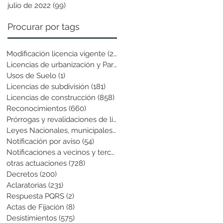
julio de 2022
(99)
99 entradas
Procurar por tags
Modificación licencia vigente
(25)
25 entradas
Licencias de urbanización y Parcela
(19)
19 entradas
Usos de Suelo
(1)
1 entrada
Licencias de subdivisión
(181)
181 entradas
Licencias de construcción
(858)
858 entradas
Reconocimientos
(660)
660 entradas
Prórrogas y revalidaciones de licen
(43)
43 entradas
Leyes Nacionales, municipales y cir
(6)
6 entradas
Notificación por aviso
(54)
54 entradas
Notificaciones a vecinos y terceros
(741)
741 entradas
otras actuaciones
(728)
728 entradas
Decretos
(200)
200 entradas
Aclaratorias
(231)
231 entradas
Respuesta PQRS
(2)
2 entradas
Actas de Fijación
(8)
8 entradas
Desistimientos
(575)
575 entradas