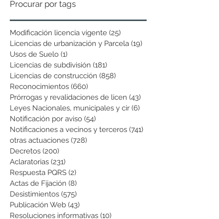
Procurar por tags
Modificación licencia vigente
(25)
25 entradas
Licencias de urbanización y Parcela
(19)
19 entradas
Usos de Suelo
(1)
1 entrada
Licencias de subdivisión
(181)
181 entradas
Licencias de construcción
(858)
858 entradas
Reconocimientos
(660)
660 entradas
Prórrogas y revalidaciones de licen
(43)
43 entradas
Leyes Nacionales, municipales y cir
(6)
6 entradas
Notificación por aviso
(54)
54 entradas
Notificaciones a vecinos y terceros
(741)
741 entradas
otras actuaciones
(728)
728 entradas
Decretos
(200)
200 entradas
Aclaratorias
(231)
231 entradas
Respuesta PQRS
(2)
2 entradas
Actas de Fijación
(8)
8 entradas
Desistimientos
(575)
575 entradas
Publicación Web
(43)
43 entradas
Resoluciones informativas
(10)
10 entradas