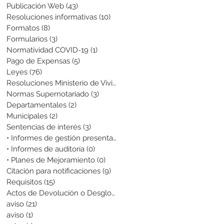
Publicación Web
(43)
43 entradas
Resoluciones informativas
(10)
10 entradas
Formatos
(8)
8 entradas
Formularios
(3)
3 entradas
Normatividad COVID-19
(1)
1 entrada
Pago de Expensas
(5)
5 entradas
Leyes
(76)
76 entradas
Resoluciones Ministerio de Vivienda
(2)
2 entradas
Normas Supernotariado
(3)
3 entradas
Departamentales
(2)
2 entradas
Municipales
(2)
2 entradas
Sentencias de interés
(3)
3 entradas
• Informes de gestión presentados
(0)
0 entradas
• Informes de auditoría
(0)
0 entradas
• Planes de Mejoramiento
(0)
0 entradas
Citación para notificaciones
(9)
9 entradas
Requisitos
(15)
15 entradas
Actos de Devolución o Desglose
(1)
1 entrada
aviso
(21)
21 entradas
aviso
(1)
1 entrada