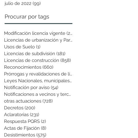
julio de 2022
(99)
99 entradas
Procurar por tags
Modificación licencia vigente
(25)
25 entradas
Licencias de urbanización y Parcela
(19)
19 entradas
Usos de Suelo
(1)
1 entrada
Licencias de subdivisión
(181)
181 entradas
Licencias de construcción
(858)
858 entradas
Reconocimientos
(660)
660 entradas
Prórrogas y revalidaciones de licen
(43)
43 entradas
Leyes Nacionales, municipales y cir
(6)
6 entradas
Notificación por aviso
(54)
54 entradas
Notificaciones a vecinos y terceros
(741)
741 entradas
otras actuaciones
(728)
728 entradas
Decretos
(200)
200 entradas
Aclaratorias
(231)
231 entradas
Respuesta PQRS
(2)
2 entradas
Actas de Fijación
(8)
8 entradas
Desistimientos
(575)
575 entradas