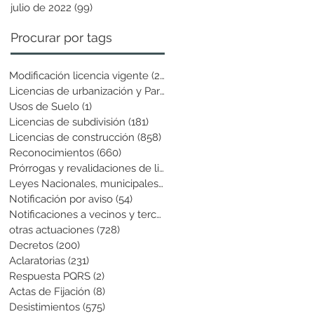
julio de 2022
(99)
99 entradas
Procurar por tags
Modificación licencia vigente
(25)
25 entradas
Licencias de urbanización y Parcela
(19)
19 entradas
Usos de Suelo
(1)
1 entrada
Licencias de subdivisión
(181)
181 entradas
Licencias de construcción
(858)
858 entradas
Reconocimientos
(660)
660 entradas
Prórrogas y revalidaciones de licen
(43)
43 entradas
Leyes Nacionales, municipales y cir
(6)
6 entradas
Notificación por aviso
(54)
54 entradas
Notificaciones a vecinos y terceros
(741)
741 entradas
otras actuaciones
(728)
728 entradas
Decretos
(200)
200 entradas
Aclaratorias
(231)
231 entradas
Respuesta PQRS
(2)
2 entradas
Actas de Fijación
(8)
8 entradas
Desistimientos
(575)
575 entradas