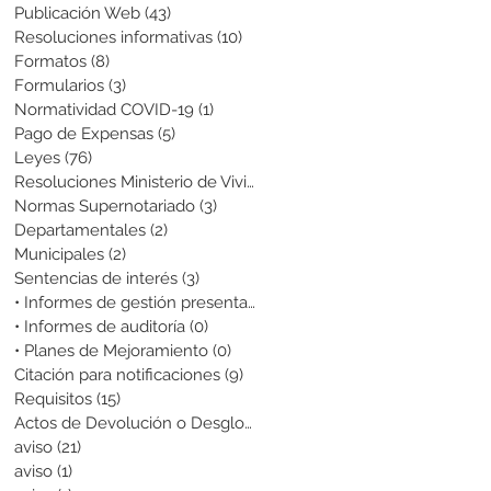
Publicación Web
(43)
43 entradas
Resoluciones informativas
(10)
10 entradas
Formatos
(8)
8 entradas
Formularios
(3)
3 entradas
Normatividad COVID-19
(1)
1 entrada
Pago de Expensas
(5)
5 entradas
Leyes
(76)
76 entradas
Resoluciones Ministerio de Vivienda
(2)
2 entradas
Normas Supernotariado
(3)
3 entradas
Departamentales
(2)
2 entradas
Municipales
(2)
2 entradas
Sentencias de interés
(3)
3 entradas
• Informes de gestión presentados
(0)
0 entradas
• Informes de auditoría
(0)
0 entradas
• Planes de Mejoramiento
(0)
0 entradas
Citación para notificaciones
(9)
9 entradas
Requisitos
(15)
15 entradas
Actos de Devolución o Desglose
(1)
1 entrada
aviso
(21)
21 entradas
aviso
(1)
1 entrada