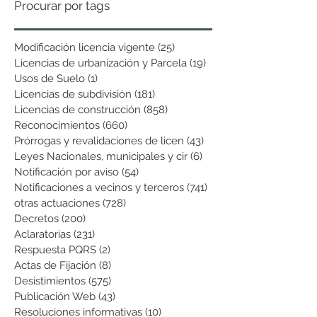
Procurar por tags
Modificación licencia vigente
(25)
25 entradas
Licencias de urbanización y Parcela
(19)
19 entradas
Usos de Suelo
(1)
1 entrada
Licencias de subdivisión
(181)
181 entradas
Licencias de construcción
(858)
858 entradas
Reconocimientos
(660)
660 entradas
Prórrogas y revalidaciones de licen
(43)
43 entradas
Leyes Nacionales, municipales y cir
(6)
6 entradas
Notificación por aviso
(54)
54 entradas
Notificaciones a vecinos y terceros
(741)
741 entradas
otras actuaciones
(728)
728 entradas
Decretos
(200)
200 entradas
Aclaratorias
(231)
231 entradas
Respuesta PQRS
(2)
2 entradas
Actas de Fijación
(8)
8 entradas
Desistimientos
(575)
575 entradas
Publicación Web
(43)
43 entradas
Resoluciones informativas
(10)
10 entradas