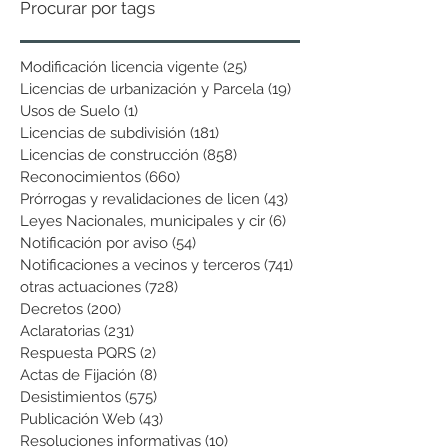
Procurar por tags
Modificación licencia vigente
(25)
25 entradas
Licencias de urbanización y Parcela
(19)
19 entradas
Usos de Suelo
(1)
1 entrada
Licencias de subdivisión
(181)
181 entradas
Licencias de construcción
(858)
858 entradas
Reconocimientos
(660)
660 entradas
Prórrogas y revalidaciones de licen
(43)
43 entradas
Leyes Nacionales, municipales y cir
(6)
6 entradas
Notificación por aviso
(54)
54 entradas
Notificaciones a vecinos y terceros
(741)
741 entradas
otras actuaciones
(728)
728 entradas
Decretos
(200)
200 entradas
Aclaratorias
(231)
231 entradas
Respuesta PQRS
(2)
2 entradas
Actas de Fijación
(8)
8 entradas
Desistimientos
(575)
575 entradas
Publicación Web
(43)
43 entradas
Resoluciones informativas
(10)
10 entradas