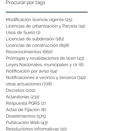
Procurar por tags
Modificación licencia vigente
(25)
25 entradas
Licencias de urbanización y Parcela
(19)
19 entradas
Usos de Suelo
(1)
1 entrada
Licencias de subdivisión
(181)
181 entradas
Licencias de construcción
(858)
858 entradas
Reconocimientos
(660)
660 entradas
Prórrogas y revalidaciones de licen
(43)
43 entradas
Leyes Nacionales, municipales y cir
(6)
6 entradas
Notificación por aviso
(54)
54 entradas
Notificaciones a vecinos y terceros
(741)
741 entradas
otras actuaciones
(728)
728 entradas
Decretos
(200)
200 entradas
Aclaratorias
(231)
231 entradas
Respuesta PQRS
(2)
2 entradas
Actas de Fijación
(8)
8 entradas
Desistimientos
(575)
575 entradas
Publicación Web
(43)
43 entradas
Resoluciones informativas
(10)
10 entradas