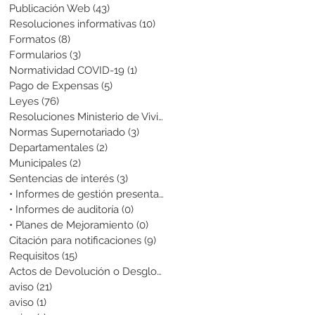
Publicación Web
(43)
43 entradas
Resoluciones informativas
(10)
10 entradas
Formatos
(8)
8 entradas
Formularios
(3)
3 entradas
Normatividad COVID-19
(1)
1 entrada
Pago de Expensas
(5)
5 entradas
Leyes
(76)
76 entradas
Resoluciones Ministerio de Vivienda
(2)
2 entradas
Normas Supernotariado
(3)
3 entradas
Departamentales
(2)
2 entradas
Municipales
(2)
2 entradas
Sentencias de interés
(3)
3 entradas
• Informes de gestión presentados
(0)
0 entradas
• Informes de auditoría
(0)
0 entradas
• Planes de Mejoramiento
(0)
0 entradas
Citación para notificaciones
(9)
9 entradas
Requisitos
(15)
15 entradas
Actos de Devolución o Desglose
(1)
1 entrada
aviso
(21)
21 entradas
aviso
(1)
1 entrada