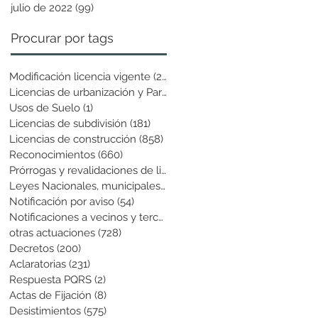
julio de 2022
(99)
99 entradas
Procurar por tags
Modificación licencia vigente
(25)
25 entradas
Licencias de urbanización y Parcela
(19)
19 entradas
Usos de Suelo
(1)
1 entrada
Licencias de subdivisión
(181)
181 entradas
Licencias de construcción
(858)
858 entradas
Reconocimientos
(660)
660 entradas
Prórrogas y revalidaciones de licen
(43)
43 entradas
Leyes Nacionales, municipales y cir
(6)
6 entradas
Notificación por aviso
(54)
54 entradas
Notificaciones a vecinos y terceros
(741)
741 entradas
otras actuaciones
(728)
728 entradas
Decretos
(200)
200 entradas
Aclaratorias
(231)
231 entradas
Respuesta PQRS
(2)
2 entradas
Actas de Fijación
(8)
8 entradas
Desistimientos
(575)
575 entradas