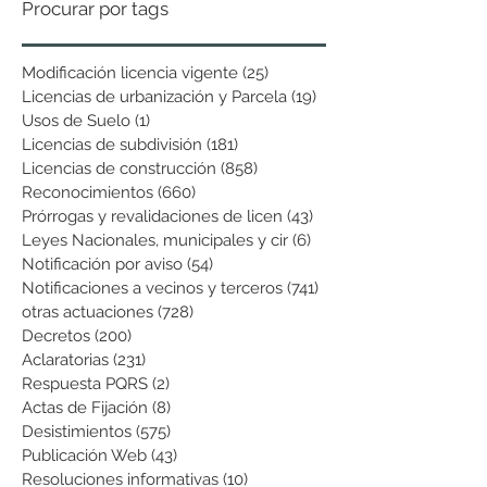
Procurar por tags
Modificación licencia vigente
(25)
25 entradas
Licencias de urbanización y Parcela
(19)
19 entradas
Usos de Suelo
(1)
1 entrada
Licencias de subdivisión
(181)
181 entradas
Licencias de construcción
(858)
858 entradas
Reconocimientos
(660)
660 entradas
Prórrogas y revalidaciones de licen
(43)
43 entradas
Leyes Nacionales, municipales y cir
(6)
6 entradas
Notificación por aviso
(54)
54 entradas
Notificaciones a vecinos y terceros
(741)
741 entradas
otras actuaciones
(728)
728 entradas
Decretos
(200)
200 entradas
Aclaratorias
(231)
231 entradas
Respuesta PQRS
(2)
2 entradas
Actas de Fijación
(8)
8 entradas
Desistimientos
(575)
575 entradas
Publicación Web
(43)
43 entradas
Resoluciones informativas
(10)
10 entradas