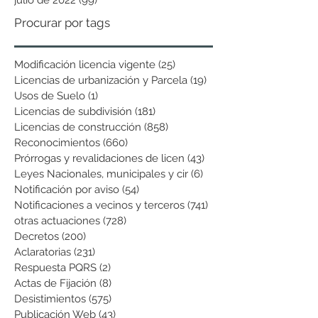
Procurar por tags
Modificación licencia vigente
(25)
25 entradas
Licencias de urbanización y Parcela
(19)
19 entradas
Usos de Suelo
(1)
1 entrada
Licencias de subdivisión
(181)
181 entradas
Licencias de construcción
(858)
858 entradas
Reconocimientos
(660)
660 entradas
Prórrogas y revalidaciones de licen
(43)
43 entradas
Leyes Nacionales, municipales y cir
(6)
6 entradas
Notificación por aviso
(54)
54 entradas
Notificaciones a vecinos y terceros
(741)
741 entradas
otras actuaciones
(728)
728 entradas
Decretos
(200)
200 entradas
Aclaratorias
(231)
231 entradas
Respuesta PQRS
(2)
2 entradas
Actas de Fijación
(8)
8 entradas
Desistimientos
(575)
575 entradas
Publicación Web
(43)
43 entradas