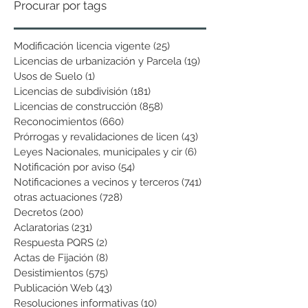
Procurar por tags
Modificación licencia vigente
(25)
25 entradas
Licencias de urbanización y Parcela
(19)
19 entradas
Usos de Suelo
(1)
1 entrada
Licencias de subdivisión
(181)
181 entradas
Licencias de construcción
(858)
858 entradas
Reconocimientos
(660)
660 entradas
Prórrogas y revalidaciones de licen
(43)
43 entradas
Leyes Nacionales, municipales y cir
(6)
6 entradas
Notificación por aviso
(54)
54 entradas
Notificaciones a vecinos y terceros
(741)
741 entradas
otras actuaciones
(728)
728 entradas
Decretos
(200)
200 entradas
Aclaratorias
(231)
231 entradas
Respuesta PQRS
(2)
2 entradas
Actas de Fijación
(8)
8 entradas
Desistimientos
(575)
575 entradas
Publicación Web
(43)
43 entradas
Resoluciones informativas
(10)
10 entradas