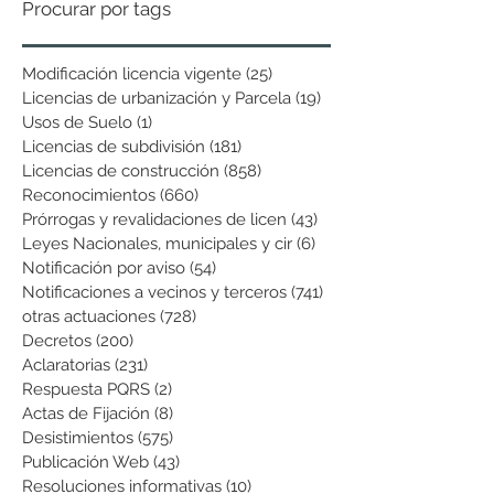
Procurar por tags
Modificación licencia vigente
(25)
25 entradas
Licencias de urbanización y Parcela
(19)
19 entradas
Usos de Suelo
(1)
1 entrada
Licencias de subdivisión
(181)
181 entradas
Licencias de construcción
(858)
858 entradas
Reconocimientos
(660)
660 entradas
Prórrogas y revalidaciones de licen
(43)
43 entradas
Leyes Nacionales, municipales y cir
(6)
6 entradas
Notificación por aviso
(54)
54 entradas
Notificaciones a vecinos y terceros
(741)
741 entradas
otras actuaciones
(728)
728 entradas
Decretos
(200)
200 entradas
Aclaratorias
(231)
231 entradas
Respuesta PQRS
(2)
2 entradas
Actas de Fijación
(8)
8 entradas
Desistimientos
(575)
575 entradas
Publicación Web
(43)
43 entradas
Resoluciones informativas
(10)
10 entradas