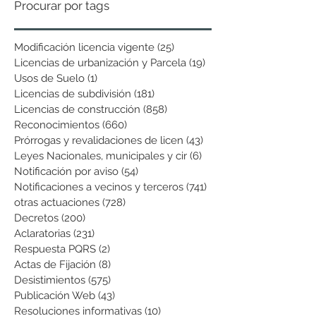
Procurar por tags
Modificación licencia vigente
(25)
25 entradas
Licencias de urbanización y Parcela
(19)
19 entradas
Usos de Suelo
(1)
1 entrada
Licencias de subdivisión
(181)
181 entradas
Licencias de construcción
(858)
858 entradas
Reconocimientos
(660)
660 entradas
Prórrogas y revalidaciones de licen
(43)
43 entradas
Leyes Nacionales, municipales y cir
(6)
6 entradas
Notificación por aviso
(54)
54 entradas
Notificaciones a vecinos y terceros
(741)
741 entradas
otras actuaciones
(728)
728 entradas
Decretos
(200)
200 entradas
Aclaratorias
(231)
231 entradas
Respuesta PQRS
(2)
2 entradas
Actas de Fijación
(8)
8 entradas
Desistimientos
(575)
575 entradas
Publicación Web
(43)
43 entradas
Resoluciones informativas
(10)
10 entradas