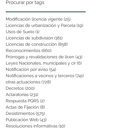
Procurar por tags
Modificación licencia vigente
(25)
25 entradas
Licencias de urbanización y Parcela
(19)
19 entradas
Usos de Suelo
(1)
1 entrada
Licencias de subdivisión
(181)
181 entradas
Licencias de construcción
(858)
858 entradas
Reconocimientos
(660)
660 entradas
Prórrogas y revalidaciones de licen
(43)
43 entradas
Leyes Nacionales, municipales y cir
(6)
6 entradas
Notificación por aviso
(54)
54 entradas
Notificaciones a vecinos y terceros
(741)
741 entradas
otras actuaciones
(728)
728 entradas
Decretos
(200)
200 entradas
Aclaratorias
(231)
231 entradas
Respuesta PQRS
(2)
2 entradas
Actas de Fijación
(8)
8 entradas
Desistimientos
(575)
575 entradas
Publicación Web
(43)
43 entradas
Resoluciones informativas
(10)
10 entradas