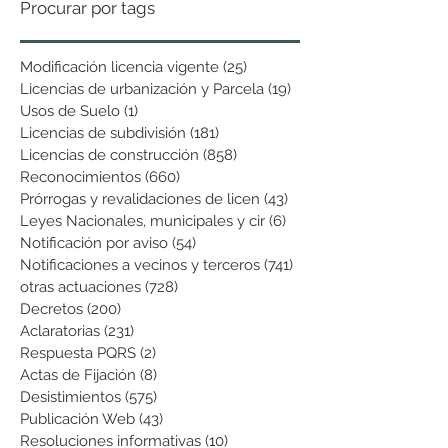
Procurar por tags
Modificación licencia vigente
(25)
25 entradas
Licencias de urbanización y Parcela
(19)
19 entradas
Usos de Suelo
(1)
1 entrada
Licencias de subdivisión
(181)
181 entradas
Licencias de construcción
(858)
858 entradas
Reconocimientos
(660)
660 entradas
Prórrogas y revalidaciones de licen
(43)
43 entradas
Leyes Nacionales, municipales y cir
(6)
6 entradas
Notificación por aviso
(54)
54 entradas
Notificaciones a vecinos y terceros
(741)
741 entradas
otras actuaciones
(728)
728 entradas
Decretos
(200)
200 entradas
Aclaratorias
(231)
231 entradas
Respuesta PQRS
(2)
2 entradas
Actas de Fijación
(8)
8 entradas
Desistimientos
(575)
575 entradas
Publicación Web
(43)
43 entradas
Resoluciones informativas
(10)
10 entradas