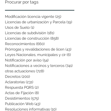
Procurar por tags
Modificación licencia vigente
(25)
25 entradas
Licencias de urbanización y Parcela
(19)
19 entradas
Usos de Suelo
(1)
1 entrada
Licencias de subdivisión
(181)
181 entradas
Licencias de construcción
(858)
858 entradas
Reconocimientos
(660)
660 entradas
Prórrogas y revalidaciones de licen
(43)
43 entradas
Leyes Nacionales, municipales y cir
(6)
6 entradas
Notificación por aviso
(54)
54 entradas
Notificaciones a vecinos y terceros
(741)
741 entradas
otras actuaciones
(728)
728 entradas
Decretos
(200)
200 entradas
Aclaratorias
(231)
231 entradas
Respuesta PQRS
(2)
2 entradas
Actas de Fijación
(8)
8 entradas
Desistimientos
(575)
575 entradas
Publicación Web
(43)
43 entradas
Resoluciones informativas
(10)
10 entradas