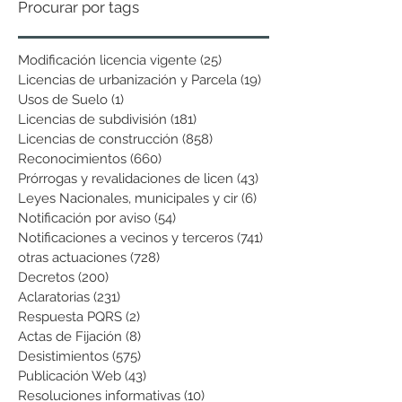
Procurar por tags
Modificación licencia vigente
(25)
25 entradas
Licencias de urbanización y Parcela
(19)
19 entradas
Usos de Suelo
(1)
1 entrada
Licencias de subdivisión
(181)
181 entradas
Licencias de construcción
(858)
858 entradas
Reconocimientos
(660)
660 entradas
Prórrogas y revalidaciones de licen
(43)
43 entradas
Leyes Nacionales, municipales y cir
(6)
6 entradas
Notificación por aviso
(54)
54 entradas
Notificaciones a vecinos y terceros
(741)
741 entradas
otras actuaciones
(728)
728 entradas
Decretos
(200)
200 entradas
Aclaratorias
(231)
231 entradas
Respuesta PQRS
(2)
2 entradas
Actas de Fijación
(8)
8 entradas
Desistimientos
(575)
575 entradas
Publicación Web
(43)
43 entradas
Resoluciones informativas
(10)
10 entradas