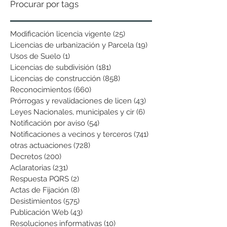
Procurar por tags
Modificación licencia vigente
(25)
25 entradas
Licencias de urbanización y Parcela
(19)
19 entradas
Usos de Suelo
(1)
1 entrada
Licencias de subdivisión
(181)
181 entradas
Licencias de construcción
(858)
858 entradas
Reconocimientos
(660)
660 entradas
Prórrogas y revalidaciones de licen
(43)
43 entradas
Leyes Nacionales, municipales y cir
(6)
6 entradas
Notificación por aviso
(54)
54 entradas
Notificaciones a vecinos y terceros
(741)
741 entradas
otras actuaciones
(728)
728 entradas
Decretos
(200)
200 entradas
Aclaratorias
(231)
231 entradas
Respuesta PQRS
(2)
2 entradas
Actas de Fijación
(8)
8 entradas
Desistimientos
(575)
575 entradas
Publicación Web
(43)
43 entradas
Resoluciones informativas
(10)
10 entradas