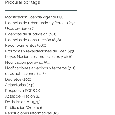
Procurar por tags
Modificación licencia vigente
(25)
25 entradas
Licencias de urbanización y Parcela
(19)
19 entradas
Usos de Suelo
(1)
1 entrada
Licencias de subdivisión
(181)
181 entradas
Licencias de construcción
(858)
858 entradas
Reconocimientos
(660)
660 entradas
Prórrogas y revalidaciones de licen
(43)
43 entradas
Leyes Nacionales, municipales y cir
(6)
6 entradas
Notificación por aviso
(54)
54 entradas
Notificaciones a vecinos y terceros
(741)
741 entradas
otras actuaciones
(728)
728 entradas
Decretos
(200)
200 entradas
Aclaratorias
(231)
231 entradas
Respuesta PQRS
(2)
2 entradas
Actas de Fijación
(8)
8 entradas
Desistimientos
(575)
575 entradas
Publicación Web
(43)
43 entradas
Resoluciones informativas
(10)
10 entradas