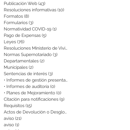
Publicación Web
(43)
43 entradas
Resoluciones informativas
(10)
10 entradas
Formatos
(8)
8 entradas
Formularios
(3)
3 entradas
Normatividad COVID-19
(1)
1 entrada
Pago de Expensas
(5)
5 entradas
Leyes
(76)
76 entradas
Resoluciones Ministerio de Vivienda
(2)
2 entradas
Normas Supernotariado
(3)
3 entradas
Departamentales
(2)
2 entradas
Municipales
(2)
2 entradas
Sentencias de interés
(3)
3 entradas
• Informes de gestión presentados
(0)
0 entradas
• Informes de auditoría
(0)
0 entradas
• Planes de Mejoramiento
(0)
0 entradas
Citación para notificaciones
(9)
9 entradas
Requisitos
(15)
15 entradas
Actos de Devolución o Desglose
(1)
1 entrada
aviso
(21)
21 entradas
aviso
(1)
1 entrada