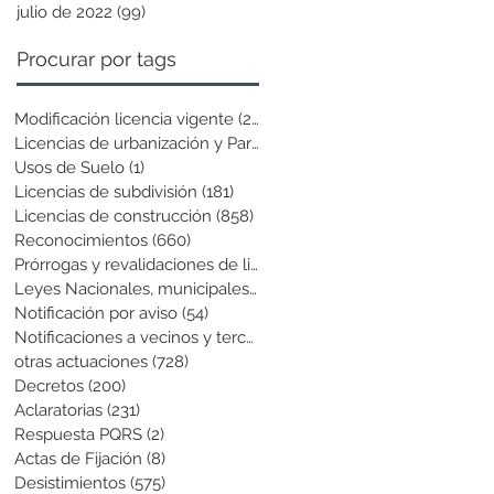
julio de 2022
(99)
99 entradas
Procurar por tags
Modificación licencia vigente
(25)
25 entradas
Licencias de urbanización y Parcela
(19)
19 entradas
Usos de Suelo
(1)
1 entrada
Licencias de subdivisión
(181)
181 entradas
Licencias de construcción
(858)
858 entradas
Reconocimientos
(660)
660 entradas
Prórrogas y revalidaciones de licen
(43)
43 entradas
Leyes Nacionales, municipales y cir
(6)
6 entradas
Notificación por aviso
(54)
54 entradas
Notificaciones a vecinos y terceros
(741)
741 entradas
otras actuaciones
(728)
728 entradas
Decretos
(200)
200 entradas
Aclaratorias
(231)
231 entradas
Respuesta PQRS
(2)
2 entradas
Actas de Fijación
(8)
8 entradas
Desistimientos
(575)
575 entradas