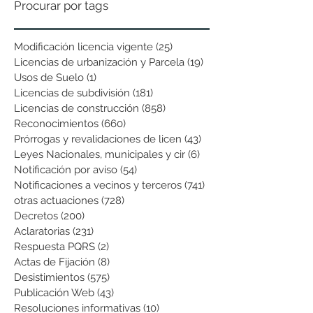
Procurar por tags
Modificación licencia vigente
(25)
25 entradas
Licencias de urbanización y Parcela
(19)
19 entradas
Usos de Suelo
(1)
1 entrada
Licencias de subdivisión
(181)
181 entradas
Licencias de construcción
(858)
858 entradas
Reconocimientos
(660)
660 entradas
Prórrogas y revalidaciones de licen
(43)
43 entradas
Leyes Nacionales, municipales y cir
(6)
6 entradas
Notificación por aviso
(54)
54 entradas
Notificaciones a vecinos y terceros
(741)
741 entradas
otras actuaciones
(728)
728 entradas
Decretos
(200)
200 entradas
Aclaratorias
(231)
231 entradas
Respuesta PQRS
(2)
2 entradas
Actas de Fijación
(8)
8 entradas
Desistimientos
(575)
575 entradas
Publicación Web
(43)
43 entradas
Resoluciones informativas
(10)
10 entradas