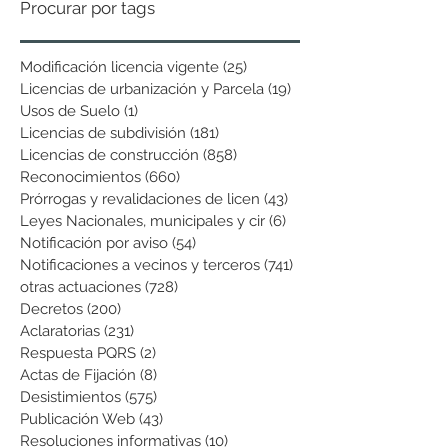
Procurar por tags
Modificación licencia vigente
(25)
25 entradas
Licencias de urbanización y Parcela
(19)
19 entradas
Usos de Suelo
(1)
1 entrada
Licencias de subdivisión
(181)
181 entradas
Licencias de construcción
(858)
858 entradas
Reconocimientos
(660)
660 entradas
Prórrogas y revalidaciones de licen
(43)
43 entradas
Leyes Nacionales, municipales y cir
(6)
6 entradas
Notificación por aviso
(54)
54 entradas
Notificaciones a vecinos y terceros
(741)
741 entradas
otras actuaciones
(728)
728 entradas
Decretos
(200)
200 entradas
Aclaratorias
(231)
231 entradas
Respuesta PQRS
(2)
2 entradas
Actas de Fijación
(8)
8 entradas
Desistimientos
(575)
575 entradas
Publicación Web
(43)
43 entradas
Resoluciones informativas
(10)
10 entradas