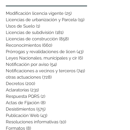
Modificación licencia vigente
(25)
25 entradas
Licencias de urbanización y Parcela
(19)
19 entradas
Usos de Suelo
(1)
1 entrada
Licencias de subdivisión
(181)
181 entradas
Licencias de construcción
(858)
858 entradas
Reconocimientos
(660)
660 entradas
Prórrogas y revalidaciones de licen
(43)
43 entradas
Leyes Nacionales, municipales y cir
(6)
6 entradas
Notificación por aviso
(54)
54 entradas
Notificaciones a vecinos y terceros
(741)
741 entradas
otras actuaciones
(728)
728 entradas
Decretos
(200)
200 entradas
Aclaratorias
(231)
231 entradas
Respuesta PQRS
(2)
2 entradas
Actas de Fijación
(8)
8 entradas
Desistimientos
(575)
575 entradas
Publicación Web
(43)
43 entradas
Resoluciones informativas
(10)
10 entradas
Formatos
(8)
8 entradas