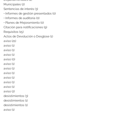
Municipales
(2)
2 entradas
Sentencias de interés
(3)
3 entradas
• Informes de gestión presentados
(0)
0 entradas
• Informes de auditoría
(0)
0 entradas
• Planes de Mejoramiento
(0)
0 entradas
Citación para notificaciones
(9)
9 entradas
Requisitos
(15)
15 entradas
Actos de Devolución o Desglose
(1)
1 entrada
aviso
(21)
21 entradas
aviso
(1)
1 entrada
aviso
(1)
1 entrada
aviso
(1)
1 entrada
aviso
(0)
0 entradas
aviso
(1)
1 entrada
aviso
(1)
1 entrada
aviso
(1)
1 entrada
aviso
(1)
1 entrada
aviso
(1)
1 entrada
aviso
(1)
1 entrada
aviso
(2)
2 entradas
desistimientos
(3)
3 entradas
desistimientos
(1)
1 entrada
desistimientos
(1)
1 entrada
aviso
(1)
1 entrada