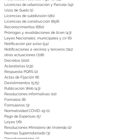
Licencias de urbanización y Parcela
(19)
19 entradas
Usos de Suelo
(1)
1 entrada
Licencias de subdivisión
(181)
181 entradas
Licencias de construcción
(858)
858 entradas
Reconocimientos
(660)
660 entradas
Prórrogas y revalidaciones de licen
(43)
43 entradas
Leyes Nacionales, municipales y cir
(6)
6 entradas
Notificación por aviso
(54)
54 entradas
Notificaciones a vecinos y terceros
(741)
741 entradas
otras actuaciones
(728)
728 entradas
Decretos
(200)
200 entradas
Aclaratorias
(231)
231 entradas
Respuesta PQRS
(2)
2 entradas
Actas de Fijación
(8)
8 entradas
Desistimientos
(575)
575 entradas
Publicación Web
(43)
43 entradas
Resoluciones informativas
(10)
10 entradas
Formatos
(8)
8 entradas
Formularios
(3)
3 entradas
Normatividad COVID-19
(1)
1 entrada
Pago de Expensas
(5)
5 entradas
Leyes
(76)
76 entradas
Resoluciones Ministerio de Vivienda
(2)
2 entradas
Normas Supernotariado
(3)
3 entradas
Departamentales
(2)
2 entradas