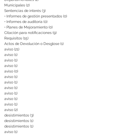
Municipales
(2)
2 entradas
Sentencias de interés
(3)
3 entradas
• Informes de gestión presentados
(0)
0 entradas
• Informes de auditoría
(0)
0 entradas
• Planes de Mejoramiento
(0)
0 entradas
Citación para notificaciones
(9)
9 entradas
Requisitos
(15)
15 entradas
Actos de Devolución o Desglose
(1)
1 entrada
aviso
(21)
21 entradas
aviso
(1)
1 entrada
aviso
(1)
1 entrada
aviso
(1)
1 entrada
aviso
(0)
0 entradas
aviso
(1)
1 entrada
aviso
(1)
1 entrada
aviso
(1)
1 entrada
aviso
(1)
1 entrada
aviso
(1)
1 entrada
aviso
(1)
1 entrada
aviso
(2)
2 entradas
desistimientos
(3)
3 entradas
desistimientos
(1)
1 entrada
desistimientos
(1)
1 entrada
aviso
(1)
1 entrada