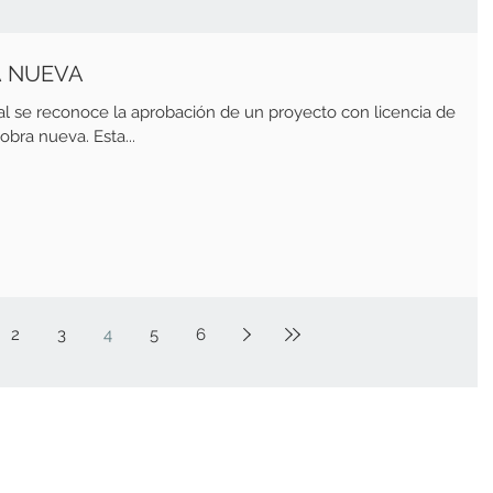
A NUEVA
al se reconoce la aprobación de un proyecto con licencia de
bra nueva. Esta...
2
3
4
5
6