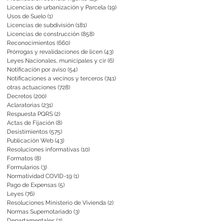
Licencias de urbanización y Parcela
(19)
19 entradas
Usos de Suelo
(1)
1 entrada
Licencias de subdivisión
(181)
181 entradas
Licencias de construcción
(858)
858 entradas
Reconocimientos
(660)
660 entradas
Prórrogas y revalidaciones de licen
(43)
43 entradas
Leyes Nacionales, municipales y cir
(6)
6 entradas
Notificación por aviso
(54)
54 entradas
Notificaciones a vecinos y terceros
(741)
741 entradas
otras actuaciones
(728)
728 entradas
Decretos
(200)
200 entradas
Aclaratorias
(231)
231 entradas
Respuesta PQRS
(2)
2 entradas
Actas de Fijación
(8)
8 entradas
Desistimientos
(575)
575 entradas
Publicación Web
(43)
43 entradas
Resoluciones informativas
(10)
10 entradas
Formatos
(8)
8 entradas
Formularios
(3)
3 entradas
Normatividad COVID-19
(1)
1 entrada
Pago de Expensas
(5)
5 entradas
Leyes
(76)
76 entradas
Resoluciones Ministerio de Vivienda
(2)
2 entradas
Normas Supernotariado
(3)
3 entradas
Departamentales
(2)
2 entradas