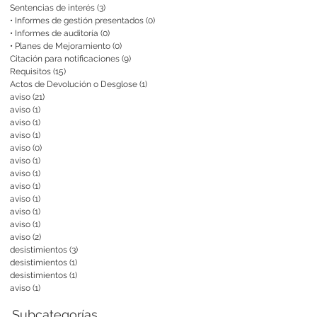
Sentencias de interés
(3)
3 entradas
• Informes de gestión presentados
(0)
0 entradas
• Informes de auditoría
(0)
0 entradas
• Planes de Mejoramiento
(0)
0 entradas
Citación para notificaciones
(9)
9 entradas
Requisitos
(15)
15 entradas
Actos de Devolución o Desglose
(1)
1 entrada
aviso
(21)
21 entradas
aviso
(1)
1 entrada
aviso
(1)
1 entrada
aviso
(1)
1 entrada
aviso
(0)
0 entradas
aviso
(1)
1 entrada
aviso
(1)
1 entrada
aviso
(1)
1 entrada
aviso
(1)
1 entrada
aviso
(1)
1 entrada
aviso
(1)
1 entrada
aviso
(2)
2 entradas
desistimientos
(3)
3 entradas
desistimientos
(1)
1 entrada
desistimientos
(1)
1 entrada
aviso
(1)
1 entrada
Subcategorías