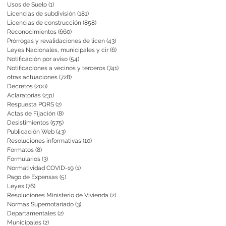
Usos de Suelo
(1)
1 entrada
Licencias de subdivisión
(181)
181 entradas
Licencias de construcción
(858)
858 entradas
Reconocimientos
(660)
660 entradas
Prórrogas y revalidaciones de licen
(43)
43 entradas
Leyes Nacionales, municipales y cir
(6)
6 entradas
Notificación por aviso
(54)
54 entradas
Notificaciones a vecinos y terceros
(741)
741 entradas
otras actuaciones
(728)
728 entradas
Decretos
(200)
200 entradas
Aclaratorias
(231)
231 entradas
Respuesta PQRS
(2)
2 entradas
Actas de Fijación
(8)
8 entradas
Desistimientos
(575)
575 entradas
Publicación Web
(43)
43 entradas
Resoluciones informativas
(10)
10 entradas
Formatos
(8)
8 entradas
Formularios
(3)
3 entradas
Normatividad COVID-19
(1)
1 entrada
Pago de Expensas
(5)
5 entradas
Leyes
(76)
76 entradas
Resoluciones Ministerio de Vivienda
(2)
2 entradas
Normas Supernotariado
(3)
3 entradas
Departamentales
(2)
2 entradas
Municipales
(2)
2 entradas