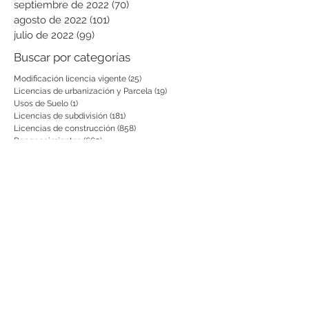
septiembre de 2022
(70)
70 entradas
agosto de 2022
(101)
101 entradas
julio de 2022
(99)
99 entradas
Buscar por categorías
Modificación licencia vigente
(25)
25 entradas
Licencias de urbanización y Parcela
(19)
19 entradas
Usos de Suelo
(1)
1 entrada
Licencias de subdivisión
(181)
181 entradas
Licencias de construcción
(858)
858 entradas
Reconocimientos
(660)
660 entradas
Prórrogas y revalidaciones de licen
(43)
43 entradas
Leyes Nacionales, municipales y cir
(6)
6 entradas
Notificación por aviso
(54)
54 entradas
Notificaciones a vecinos y terceros
(741)
741 entradas
otras actuaciones
(728)
728 entradas
Decretos
(200)
200 entradas
Aclaratorias
(231)
231 entradas
Respuesta PQRS
(2)
2 entradas
Actas de Fijación
(8)
8 entradas
Desistimientos
(575)
575 entradas
Publicación Web
(43)
43 entradas
Resoluciones informativas
(10)
10 entradas
Formatos
(8)
8 entradas